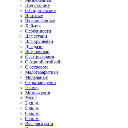
Минимализм
Под старину
Скандинавские
Элитные
Эксклюзивные
Хай-тек
Особенности
Для студии
Для хрущевки
Для дачи
Встроенные
С антресолями
С барной стойкой
С островом
Малогабаритные
Модульные
Скрытые ручки
Размер
Мини-кухни
Узкие
3 кв. м.
5 кв. м.
6 кв. м.
9 кв. м.
Все для кухни