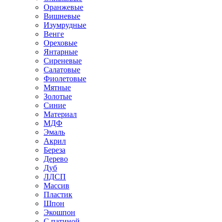
Оранжевые
Вишневые
Изумрудные
Венге
Ореховые
Янтарные
Сиреневые
Салатовые
Фиолетовые
Мятные
Золотые
Синие
Материал
МДФ
Эмаль
Акрил
Береза
Дерево
Дуб
ЛДСП
Массив
Пластик
Шпон
Экошпон
С патиной