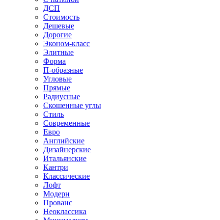
ДСП
Стоимость
Дешевые
Дорогие
Эконом-класс
Элитные
Форма
П-образные
Угловые
Прямые
Радиусные
Скошенные углы
Стиль
Современные
Евро
Английские
Дизайнерские
Итальянские
Кантри
Классические
Лофт
Модерн
Прованс
Неоклассика