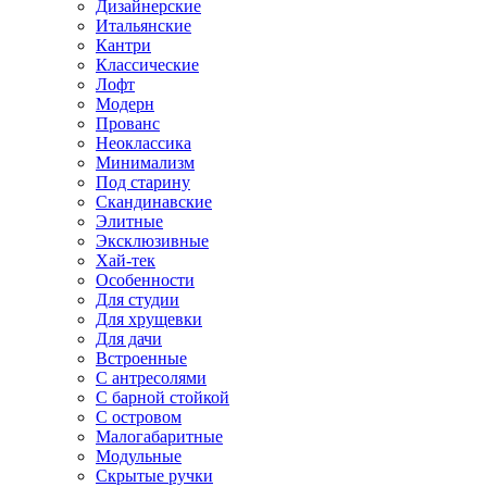
Дизайнерские
Итальянские
Кантри
Классические
Лофт
Модерн
Прованс
Неоклассика
Минимализм
Под старину
Скандинавские
Элитные
Эксклюзивные
Хай-тек
Особенности
Для студии
Для хрущевки
Для дачи
Встроенные
С антресолями
С барной стойкой
С островом
Малогабаритные
Модульные
Скрытые ручки