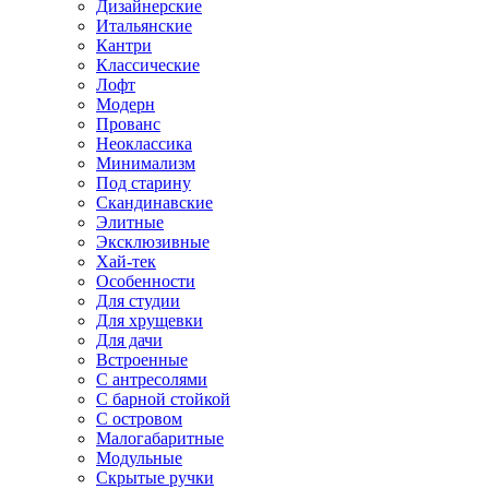
Дизайнерские
Итальянские
Кантри
Классические
Лофт
Модерн
Прованс
Неоклассика
Минимализм
Под старину
Скандинавские
Элитные
Эксклюзивные
Хай-тек
Особенности
Для студии
Для хрущевки
Для дачи
Встроенные
С антресолями
С барной стойкой
С островом
Малогабаритные
Модульные
Скрытые ручки