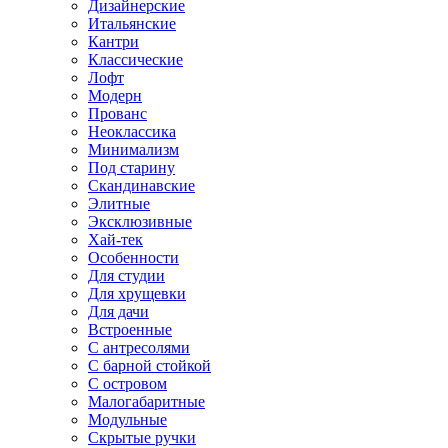
Дизайнерские
Итальянские
Кантри
Классические
Лофт
Модерн
Прованс
Неоклассика
Минимализм
Под старину
Скандинавские
Элитные
Эксклюзивные
Хай-тек
Особенности
Для студии
Для хрущевки
Для дачи
Встроенные
С антресолями
С барной стойкой
С островом
Малогабаритные
Модульные
Скрытые ручки