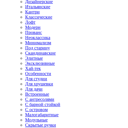
Дизайнерские
Итальянские
Кантри
Классические
Лофт
Модерн
Прованс
Неоклассика
Минимализм
Под старину
Скандинавские
Элитные
Эксклюзивные
Хай-тек
Особенности
Для студии
Для хрущевки
Для дачи
Встроенные
С антресолями
С барной стойкой
С островом
Малогабаритные
Модульные
Скрытые ручки