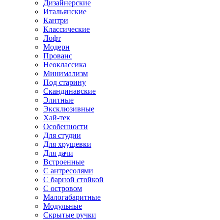
Дизайнерские
Итальянские
Кантри
Классические
Лофт
Модерн
Прованс
Неоклассика
Минимализм
Под старину
Скандинавские
Элитные
Эксклюзивные
Хай-тек
Особенности
Для студии
Для хрущевки
Для дачи
Встроенные
С антресолями
С барной стойкой
С островом
Малогабаритные
Модульные
Скрытые ручки