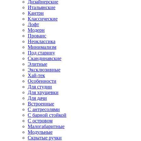
Дизайнерские
Итальянские
Кантри
Классические
Лофт
Модерн
Прованс
Неоклассика
Минимализм
Под старину
Скандинавские
Элитные
Эксклюзивные
Хай-тек
Особенности
Для студии
Для хрущевки
Для дачи
Встроенные
С антресолями
С барной стойкой
С островом
Малогабаритные
Модульные
Скрытые ручки