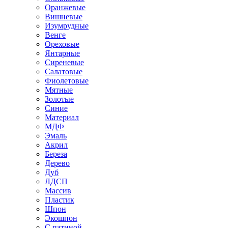
Оранжевые
Вишневые
Изумрудные
Венге
Ореховые
Янтарные
Сиреневые
Салатовые
Фиолетовые
Мятные
Золотые
Синие
Материал
МДФ
Эмаль
Акрил
Береза
Дерево
Дуб
ЛДСП
Массив
Пластик
Шпон
Экошпон
С патиной