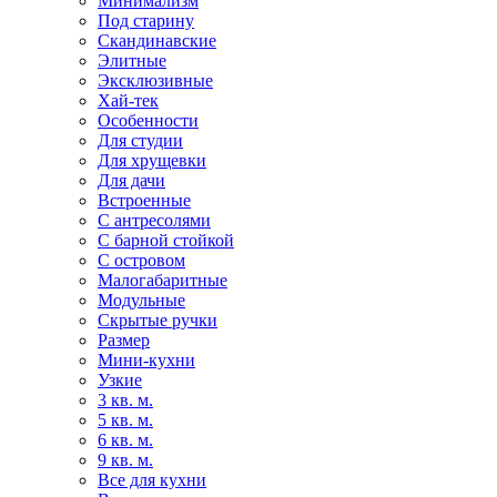
Минимализм
Под старину
Скандинавские
Элитные
Эксклюзивные
Хай-тек
Особенности
Для студии
Для хрущевки
Для дачи
Встроенные
С антресолями
С барной стойкой
С островом
Малогабаритные
Модульные
Скрытые ручки
Размер
Мини-кухни
Узкие
3 кв. м.
5 кв. м.
6 кв. м.
9 кв. м.
Все для кухни