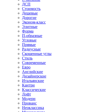
ДСП
Стоимость
Дешевые
Дорогие
Эконом-класс
Элитные
Форма
П-образные
Угловые
Прямые
Радиусные
Скошенные углы
Стиль
Современные
Евро
Английские
Дизайнерские
Итальянские
Кантри
Классические
Лофт
Модерн
Прованс
Неоклассика