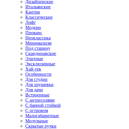
Дизайнерские
Итальянские
Кантри
Классические
Лофт
Модерн
Прованс
Неоклассика
Минимализм
Под старину
Скандинавские
Элитные
Эксклюзивные
Хай-тек
Особенности
Для студии
Для хрущевки
Для дачи
Встроенные
С антресолями
С барной стойкой
С островом
Малогабаритные
Модульные
Скрытые ручки