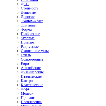
ДСП
Стоимость
Дешевые
Дорогие
Эконом-класс
Элитные
Форма
П-образные
Угловые
Прямые
Радиусные
Скошенные углы
Стиль
Современные
Евро
Английские
Дизайнерские
Итальянские
Кантри
Классические
Лофт
Модерн
Прованс
Неоклассика