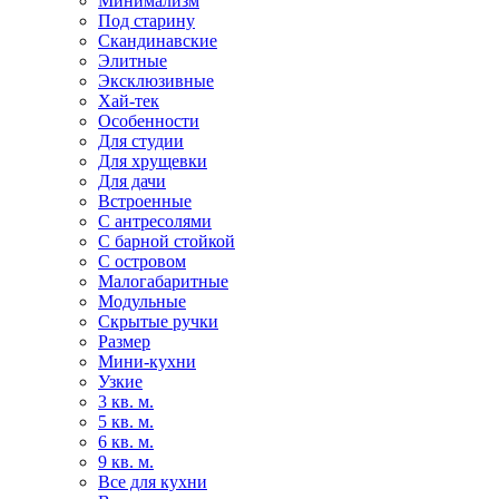
Минимализм
Под старину
Скандинавские
Элитные
Эксклюзивные
Хай-тек
Особенности
Для студии
Для хрущевки
Для дачи
Встроенные
С антресолями
С барной стойкой
С островом
Малогабаритные
Модульные
Скрытые ручки
Размер
Мини-кухни
Узкие
3 кв. м.
5 кв. м.
6 кв. м.
9 кв. м.
Все для кухни