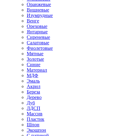
Оранжевые
Вишневые
Изумрудные
Венге
Ореховые
Янтарные
Сиреневые
Салатовые
Фиолетовые
Мятные
Золотые
Синие
Материал
МДФ
Эмаль
Акрил
Береза
Дерево
Дуб
ЛДСП
Массив
Пластик
Шпон
Экошпон
С патиной