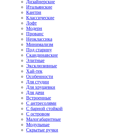
Дизайнерские
Итальянские
Кантри
Классические
Лофт
Модерн
Прованс
Неоклассика
Минимализм
Под старину
Скандинавские
Элитные
Эксклюзивные
Хай-тек
Особенности
Для студии
Для хрущевки
Для дачи
Встроенные
С антресолями
С барной стойкой
С островом
Малогабаритные
Модульные
Скрытые ручки