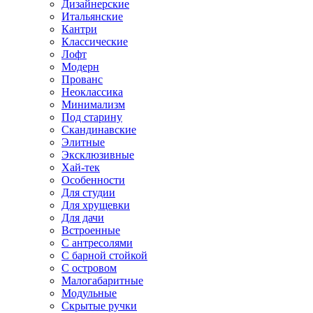
Дизайнерские
Итальянские
Кантри
Классические
Лофт
Модерн
Прованс
Неоклассика
Минимализм
Под старину
Скандинавские
Элитные
Эксклюзивные
Хай-тек
Особенности
Для студии
Для хрущевки
Для дачи
Встроенные
С антресолями
С барной стойкой
С островом
Малогабаритные
Модульные
Скрытые ручки