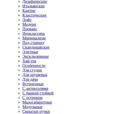
Дизайнерские
Итальянские
Кантри
Классические
Лофт
Модерн
Прованс
Неоклассика
Минимализм
Под старину
Скандинавские
Элитные
Эксклюзивные
Хай-тек
Особенности
Для студии
Для хрущевки
Для дачи
Встроенные
С антресолями
С барной стойкой
С островом
Малогабаритные
Модульные
Скрытые ручки