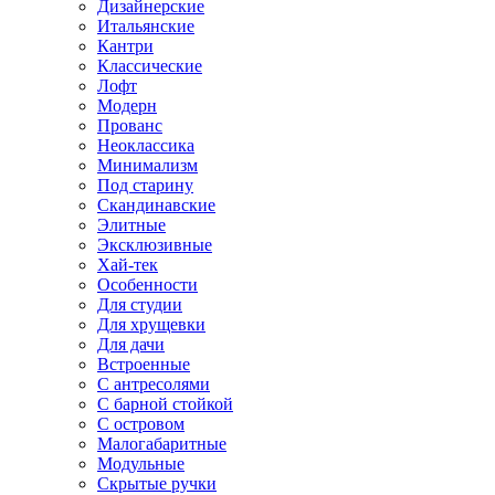
Дизайнерские
Итальянские
Кантри
Классические
Лофт
Модерн
Прованс
Неоклассика
Минимализм
Под старину
Скандинавские
Элитные
Эксклюзивные
Хай-тек
Особенности
Для студии
Для хрущевки
Для дачи
Встроенные
С антресолями
С барной стойкой
С островом
Малогабаритные
Модульные
Скрытые ручки