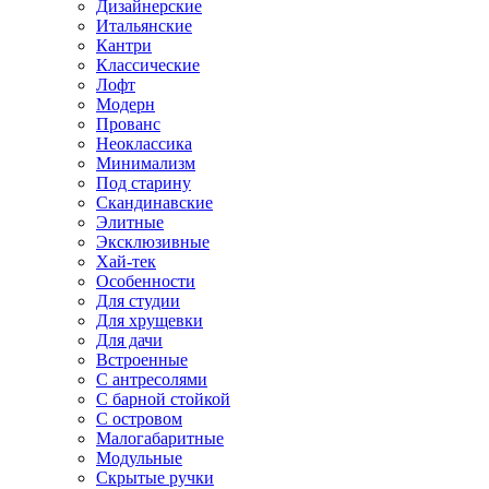
Дизайнерские
Итальянские
Кантри
Классические
Лофт
Модерн
Прованс
Неоклассика
Минимализм
Под старину
Скандинавские
Элитные
Эксклюзивные
Хай-тек
Особенности
Для студии
Для хрущевки
Для дачи
Встроенные
С антресолями
С барной стойкой
С островом
Малогабаритные
Модульные
Скрытые ручки