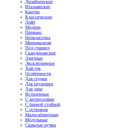
Дизайнерские
Итальянские
Кантри
Классические
Лофт
Модерн
Прованс
Неоклассика
Минимализм
Под старину
Скандинавские
Элитные
Эксклюзивные
Хай-тек
Особенности
Для студии
Для хрущевки
Для дачи
Встроенные
С антресолями
С барной стойкой
С островом
Малогабаритные
Модульные
Скрытые ручки