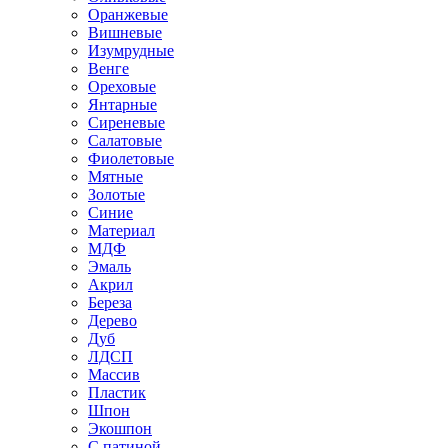
Оранжевые
Вишневые
Изумрудные
Венге
Ореховые
Янтарные
Сиреневые
Салатовые
Фиолетовые
Мятные
Золотые
Синие
Материал
МДФ
Эмаль
Акрил
Береза
Дерево
Дуб
ЛДСП
Массив
Пластик
Шпон
Экошпон
С патиной