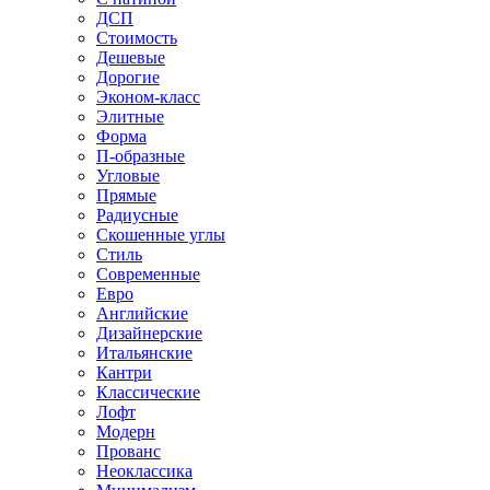
ДСП
Стоимость
Дешевые
Дорогие
Эконом-класс
Элитные
Форма
П-образные
Угловые
Прямые
Радиусные
Скошенные углы
Стиль
Современные
Евро
Английские
Дизайнерские
Итальянские
Кантри
Классические
Лофт
Модерн
Прованс
Неоклассика