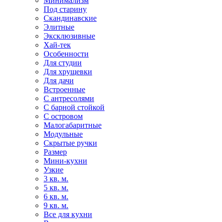
Минимализм
Под старину
Скандинавские
Элитные
Эксклюзивные
Хай-тек
Особенности
Для студии
Для хрущевки
Для дачи
Встроенные
С антресолями
С барной стойкой
С островом
Малогабаритные
Модульные
Скрытые ручки
Размер
Мини-кухни
Узкие
3 кв. м.
5 кв. м.
6 кв. м.
9 кв. м.
Все для кухни