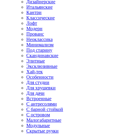
Дизайнерские
Итальянские
Кантри
Классические
Лофт
Модерн
Прованс
Неоклассика
Минимализм
Под старину
Скандинавские
Элитные
Эксклюзивные
Хай-тек
Особенности
Для студии
Для хрущевки
Для дачи
Встроенные
С антресолями
С барной стойкой
С островом
Малогабаритные
Модульные
Скрытые ручки