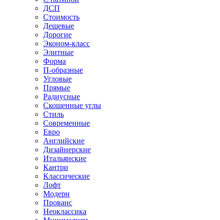
ДСП
Стоимость
Дешевые
Дорогие
Эконом-класс
Элитные
Форма
П-образные
Угловые
Прямые
Радиусные
Скошенные углы
Стиль
Современные
Евро
Английские
Дизайнерские
Итальянские
Кантри
Классические
Лофт
Модерн
Прованс
Неоклассика