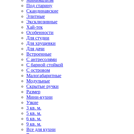
Минимализм
Под старину
Скандинавские
Элитные
Эксклюзивные
Хай-тек
Особенности
Для студии
Для хрущевки
Для дачи
Встроенные
С антресолями
С барной стойкой
С островом
Малогабаритные
Модульные
Скрытые ручки
Размер
Мини-кухни
Узкие
3 кв. м.
5 кв. м.
6 кв. м.
9 кв. м.
Все для кухни