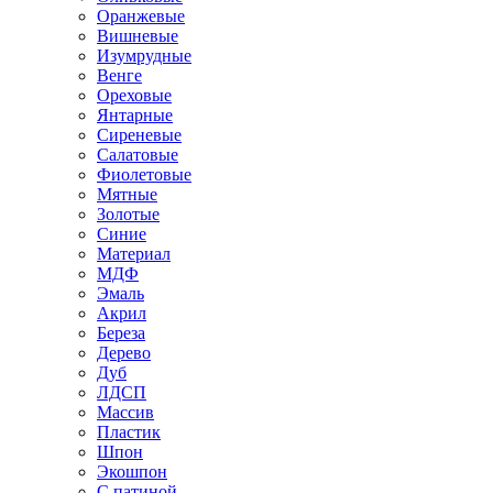
Оранжевые
Вишневые
Изумрудные
Венге
Ореховые
Янтарные
Сиреневые
Салатовые
Фиолетовые
Мятные
Золотые
Синие
Материал
МДФ
Эмаль
Акрил
Береза
Дерево
Дуб
ЛДСП
Массив
Пластик
Шпон
Экошпон
С патиной