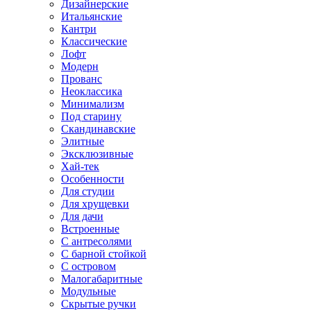
Дизайнерские
Итальянские
Кантри
Классические
Лофт
Модерн
Прованс
Неоклассика
Минимализм
Под старину
Скандинавские
Элитные
Эксклюзивные
Хай-тек
Особенности
Для студии
Для хрущевки
Для дачи
Встроенные
С антресолями
С барной стойкой
С островом
Малогабаритные
Модульные
Скрытые ручки