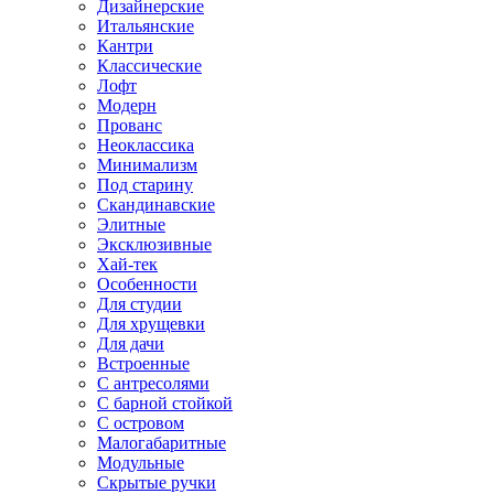
Дизайнерские
Итальянские
Кантри
Классические
Лофт
Модерн
Прованс
Неоклассика
Минимализм
Под старину
Скандинавские
Элитные
Эксклюзивные
Хай-тек
Особенности
Для студии
Для хрущевки
Для дачи
Встроенные
С антресолями
С барной стойкой
С островом
Малогабаритные
Модульные
Скрытые ручки