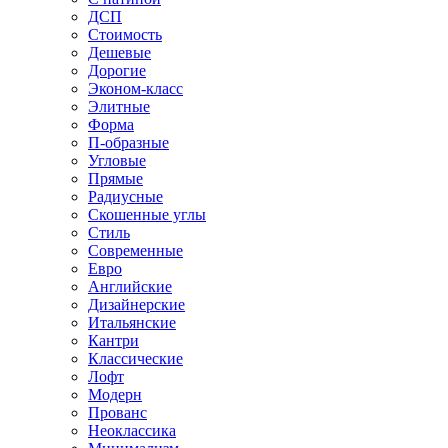
ДСП
Стоимость
Дешевые
Дорогие
Эконом-класс
Элитные
Форма
П-образные
Угловые
Прямые
Радиусные
Скошенные углы
Стиль
Современные
Евро
Английские
Дизайнерские
Итальянские
Кантри
Классические
Лофт
Модерн
Прованс
Неоклассика