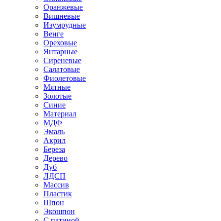
Оранжевые
Вишневые
Изумрудные
Венге
Ореховые
Янтарные
Сиреневые
Салатовые
Фиолетовые
Мятные
Золотые
Синие
Материал
МДФ
Эмаль
Акрил
Береза
Дерево
Дуб
ЛДСП
Массив
Пластик
Шпон
Экошпон
С патиной