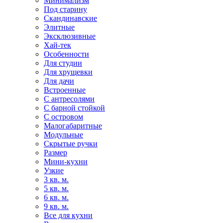
Минимализм
Под старину
Скандинавские
Элитные
Эксклюзивные
Хай-тек
Особенности
Для студии
Для хрущевки
Для дачи
Встроенные
С антресолями
С барной стойкой
С островом
Малогабаритные
Модульные
Скрытые ручки
Размер
Мини-кухни
Узкие
3 кв. м.
5 кв. м.
6 кв. м.
9 кв. м.
Все для кухни