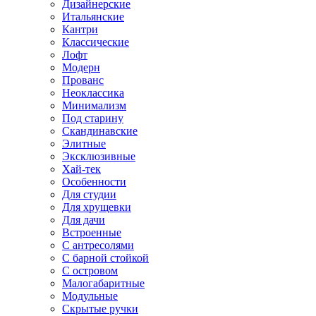
Дизайнерские
Итальянские
Кантри
Классические
Лофт
Модерн
Прованс
Неоклассика
Минимализм
Под старину
Скандинавские
Элитные
Эксклюзивные
Хай-тек
Особенности
Для студии
Для хрущевки
Для дачи
Встроенные
С антресолями
С барной стойкой
С островом
Малогабаритные
Модульные
Скрытые ручки