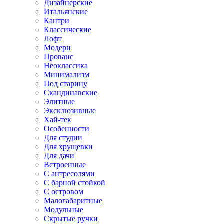
Дизайнерские
Итальянские
Кантри
Классические
Лофт
Модерн
Прованс
Неоклассика
Минимализм
Под старину
Скандинавские
Элитные
Эксклюзивные
Хай-тек
Особенности
Для студии
Для хрущевки
Для дачи
Встроенные
С антресолями
С барной стойкой
С островом
Малогабаритные
Модульные
Скрытые ручки