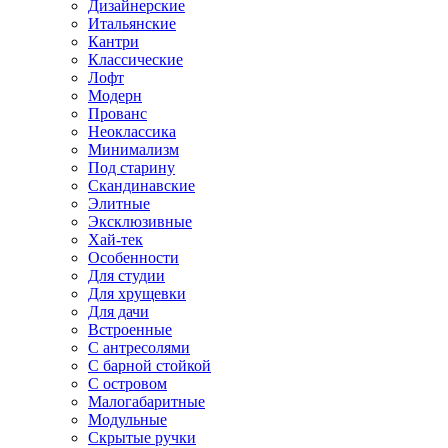
Дизайнерские
Итальянские
Кантри
Классические
Лофт
Модерн
Прованс
Неоклассика
Минимализм
Под старину
Скандинавские
Элитные
Эксклюзивные
Хай-тек
Особенности
Для студии
Для хрущевки
Для дачи
Встроенные
С антресолями
С барной стойкой
С островом
Малогабаритные
Модульные
Скрытые ручки