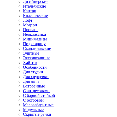
Дизайнерские
Итальянские
Кантри
Классические
Лофт
Модерн
Прованс
Неоклассика
Минимализм
Под старину
Скандинавские
Элитные
Эксклюзивные
Хай-тек
Особенности
Для студии
Для хрущевки
Для дачи
Встроенные
С антресолями
С барной стойкой
С островом
Малогабаритные
Модульные
Скрытые ручки