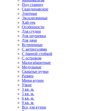
Минимализм
Под старину
Скандинавские
Элитные
Эксклюзивные
Хай-тек
Особенности
Для студии
Для хрущевки
Для дачи
Встроенные
С антресолями
С барной стойкой
С островом
Малогабаритные
Модульные
Скрытые ручки
Размер
Мини-кухни
Узкие
3 кв. м.
5 кв. м.
6 кв. м.
9 кв. м.
Все для кухни