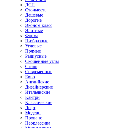
ДСП
Стоимость
Дешевые
Дорогие
Эконом-класс
Элитные
Форма
П-образные
Угловые
Прямые
Радиусные
Скошенные углы
Стиль
Современные
Евро
Английские
Дизайнерские
Итальянские
Кантри
Классические
Лофт
Модерн
Прованс
Неоклассика