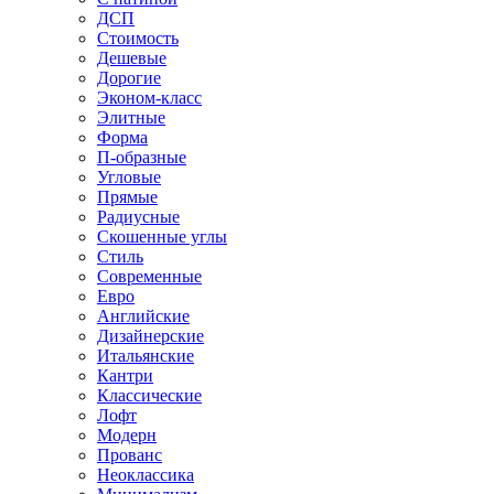
ДСП
Стоимость
Дешевые
Дорогие
Эконом-класс
Элитные
Форма
П-образные
Угловые
Прямые
Радиусные
Скошенные углы
Стиль
Современные
Евро
Английские
Дизайнерские
Итальянские
Кантри
Классические
Лофт
Модерн
Прованс
Неоклассика