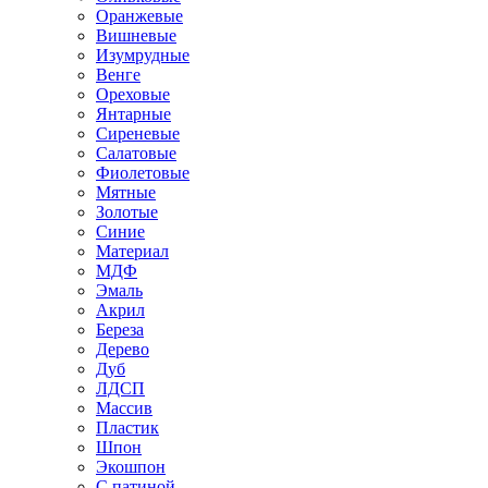
Оранжевые
Вишневые
Изумрудные
Венге
Ореховые
Янтарные
Сиреневые
Салатовые
Фиолетовые
Мятные
Золотые
Синие
Материал
МДФ
Эмаль
Акрил
Береза
Дерево
Дуб
ЛДСП
Массив
Пластик
Шпон
Экошпон
С патиной