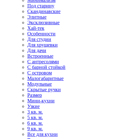
Минимализм
Под старину
Скандинавские
Элитные
Эксклюзивные
Хай-тек
Особенности
Для студии
Для хрущевки
Для дачи
Встроенные
С антресолями
С барной стойкой
С островом
Малогабаритные
Модульные
Скрытые ручки
Размер
Мини-кухни
Узкие
3 кв. м.
5 кв. м.
6 кв. м.
9 кв. м.
Все для кухни