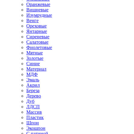
Оранжевые
Вишневые
Изумрудные
Венге
Ореховые
Янтарные
Сиреневые
Салатовые
Фиолетовые
Мятные
Золотые
Синие
Материал
МДФ
Эмаль
Акрил
Береза
Дерево
Дуб
ЛДСП
Массив
Пластик
Шпон
Экошпон
С патиной