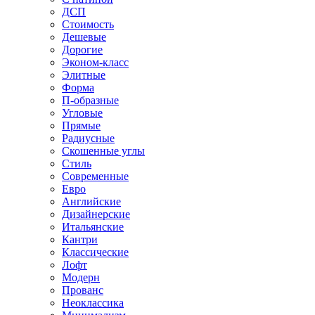
ДСП
Стоимость
Дешевые
Дорогие
Эконом-класс
Элитные
Форма
П-образные
Угловые
Прямые
Радиусные
Скошенные углы
Стиль
Современные
Евро
Английские
Дизайнерские
Итальянские
Кантри
Классические
Лофт
Модерн
Прованс
Неоклассика