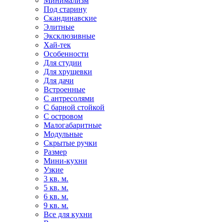
Минимализм
Под старину
Скандинавские
Элитные
Эксклюзивные
Хай-тек
Особенности
Для студии
Для хрущевки
Для дачи
Встроенные
С антресолями
С барной стойкой
С островом
Малогабаритные
Модульные
Скрытые ручки
Размер
Мини-кухни
Узкие
3 кв. м.
5 кв. м.
6 кв. м.
9 кв. м.
Все для кухни