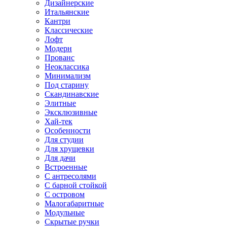
Дизайнерские
Итальянские
Кантри
Классические
Лофт
Модерн
Прованс
Неоклассика
Минимализм
Под старину
Скандинавские
Элитные
Эксклюзивные
Хай-тек
Особенности
Для студии
Для хрущевки
Для дачи
Встроенные
С антресолями
С барной стойкой
С островом
Малогабаритные
Модульные
Скрытые ручки