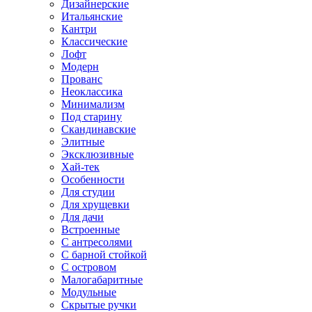
Дизайнерские
Итальянские
Кантри
Классические
Лофт
Модерн
Прованс
Неоклассика
Минимализм
Под старину
Скандинавские
Элитные
Эксклюзивные
Хай-тек
Особенности
Для студии
Для хрущевки
Для дачи
Встроенные
С антресолями
С барной стойкой
С островом
Малогабаритные
Модульные
Скрытые ручки