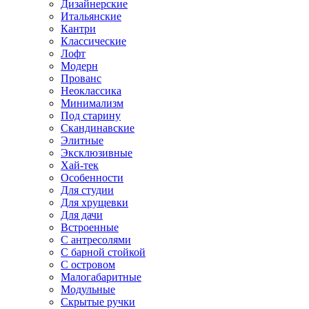
Дизайнерские
Итальянские
Кантри
Классические
Лофт
Модерн
Прованс
Неоклассика
Минимализм
Под старину
Скандинавские
Элитные
Эксклюзивные
Хай-тек
Особенности
Для студии
Для хрущевки
Для дачи
Встроенные
С антресолями
С барной стойкой
С островом
Малогабаритные
Модульные
Скрытые ручки