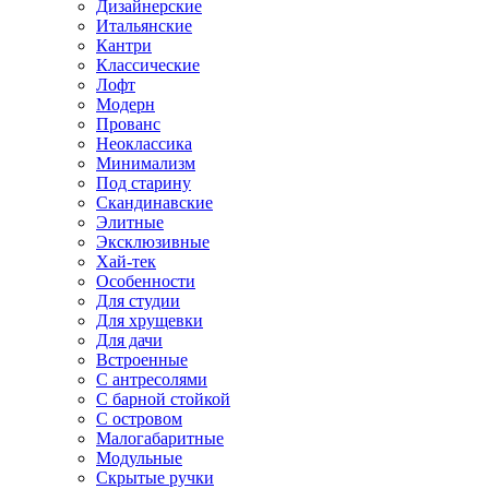
Дизайнерские
Итальянские
Кантри
Классические
Лофт
Модерн
Прованс
Неоклассика
Минимализм
Под старину
Скандинавские
Элитные
Эксклюзивные
Хай-тек
Особенности
Для студии
Для хрущевки
Для дачи
Встроенные
С антресолями
С барной стойкой
С островом
Малогабаритные
Модульные
Скрытые ручки