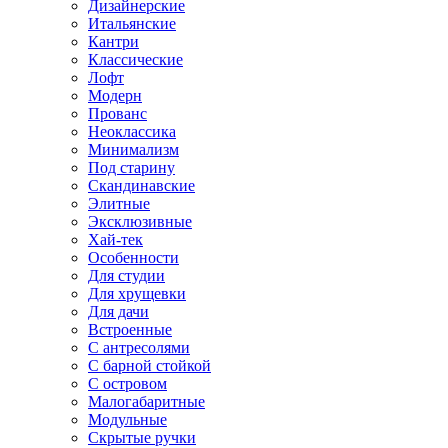
Дизайнерские
Итальянские
Кантри
Классические
Лофт
Модерн
Прованс
Неоклассика
Минимализм
Под старину
Скандинавские
Элитные
Эксклюзивные
Хай-тек
Особенности
Для студии
Для хрущевки
Для дачи
Встроенные
С антресолями
С барной стойкой
С островом
Малогабаритные
Модульные
Скрытые ручки