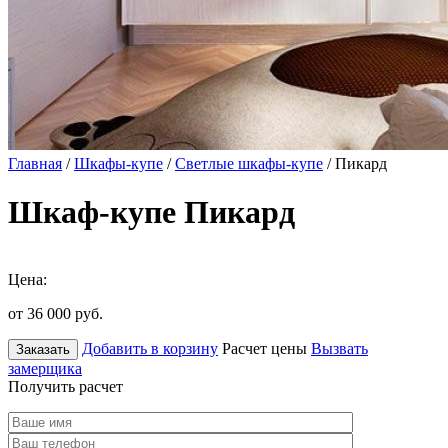
Главная
/
Шкафы-купе
/
Светлые шкафы-купе
/ Пикард
Шкаф-купе Пикард
Цена:
от 36 000
руб.
Добавить в корзину
Расчет цены
Вызвать
Заказать
замерщика
Получить расчет