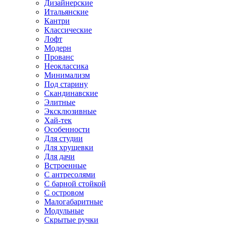
Дизайнерские
Итальянские
Кантри
Классические
Лофт
Модерн
Прованс
Неоклассика
Минимализм
Под старину
Скандинавские
Элитные
Эксклюзивные
Хай-тек
Особенности
Для студии
Для хрущевки
Для дачи
Встроенные
С антресолями
С барной стойкой
С островом
Малогабаритные
Модульные
Скрытые ручки