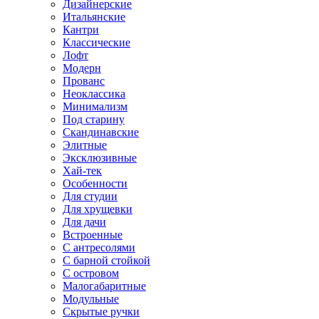
Дизайнерские
Итальянские
Кантри
Классические
Лофт
Модерн
Прованс
Неоклассика
Минимализм
Под старину
Скандинавские
Элитные
Эксклюзивные
Хай-тек
Особенности
Для студии
Для хрущевки
Для дачи
Встроенные
С антресолями
С барной стойкой
С островом
Малогабаритные
Модульные
Скрытые ручки