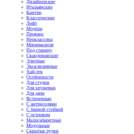
Дизайнерские
Итальянские
Кантри
Классические
Лофт
Модерн
Прованс
Неоклассика
Минимализм
Под старину
Скандинавские
Элитные
Эксклюзивные
Хай-тек
Особенности
Для студии
Для хрущевки
Для дачи
Встроенные
С антресолями
С барной стойкой
С островом
Малогабаритные
Модульные
Скрытые ручки