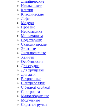
Дизайнерские
Итальянские
Кантри
Классические
Лофт
Модерн
Прованс
Неоклассика
Минимализм
Под старину
Скандинавские
Элитные
Эксклюзивные
Хай-тек
Особенности
Для студии
Для хрущевки
Для дачи
Встроенные
С антресолями
С барной стойкой
С островом
Малогабаритные
Модульные
Скрытые ручки