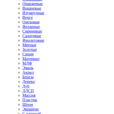
Оранжевые
Вишневые
Изумрудные
Венге
Ореховые
Янтарные
Сиреневые
Салатовые
Фиолетовые
Мятные
Золотые
Синие
Материал
МДФ
Эмаль
Акрил
Береза
Дерево
Дуб
ЛДСП
Массив
Пластик
Шпон
Экошпон
С патиной