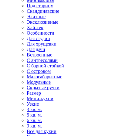
Минимализм
Под старину
Скандинавские
Элитные
Эксклюзивные
Хай-тек
Особенности
Для студии
Для хрущевки
Для дачи
Встроенные
С антресолями
С барной стойкой
С островом
Малогабаритные
Модульные
Скрытые ручки
Размер
Мини-кухни
Узкие
3 кв. м.
5 кв. м.
6 кв. м.
9 кв. м.
Все для кухни