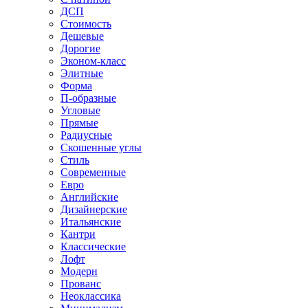
ДСП
Стоимость
Дешевые
Дорогие
Эконом-класс
Элитные
Форма
П-образные
Угловые
Прямые
Радиусные
Скошенные углы
Стиль
Современные
Евро
Английские
Дизайнерские
Итальянские
Кантри
Классические
Лофт
Модерн
Прованс
Неоклассика