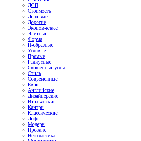
ДСП
Стоимость
Дешевые
Дорогие
Эконом-класс
Элитные
Форма
П-образные
Угловые
Прямые
Радиусные
Скошенные углы
Стиль
Современные
Евро
Английские
Дизайнерские
Итальянские
Кантри
Классические
Лофт
Модерн
Прованс
Неоклассика