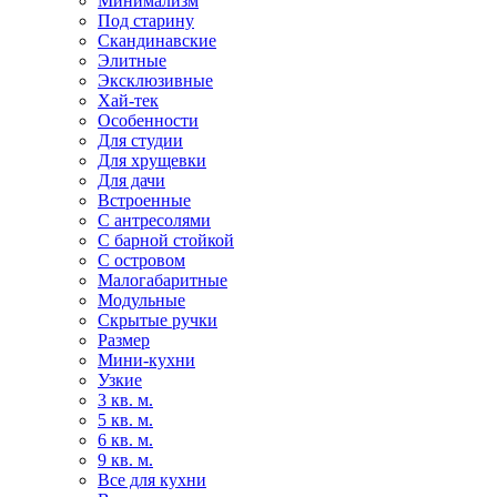
Минимализм
Под старину
Скандинавские
Элитные
Эксклюзивные
Хай-тек
Особенности
Для студии
Для хрущевки
Для дачи
Встроенные
С антресолями
С барной стойкой
С островом
Малогабаритные
Модульные
Скрытые ручки
Размер
Мини-кухни
Узкие
3 кв. м.
5 кв. м.
6 кв. м.
9 кв. м.
Все для кухни