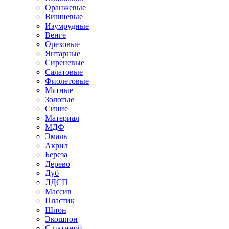
Оранжевые
Вишневые
Изумрудные
Венге
Ореховые
Янтарные
Сиреневые
Салатовые
Фиолетовые
Мятные
Золотые
Синие
Материал
МДФ
Эмаль
Акрил
Береза
Дерево
Дуб
ЛДСП
Массив
Пластик
Шпон
Экошпон
С патиной