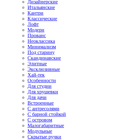
Дизайнерские
Итальянские
Кантри
Классические
Лофт
Модерн
Прованс
Неоклассика
Минимализм
Под старину
Скандинавские
Элитные
Эксклюзивные
Хай-тек
Особенности
Для студии
Для хрущевки
Для дачи
Встроенные
С антресолями
С барной стойкой
С островом
Малогабаритные
Модульные
Скрытые ручки