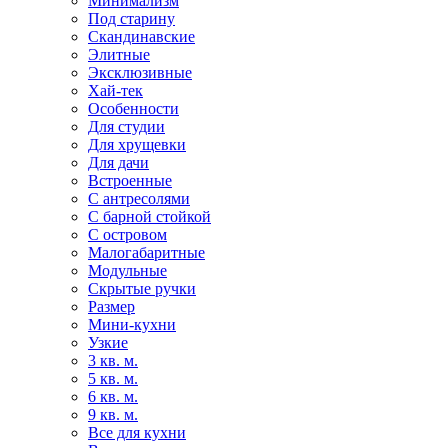
Минимализм
Под старину
Скандинавские
Элитные
Эксклюзивные
Хай-тек
Особенности
Для студии
Для хрущевки
Для дачи
Встроенные
С антресолями
С барной стойкой
С островом
Малогабаритные
Модульные
Скрытые ручки
Размер
Мини-кухни
Узкие
3 кв. м.
5 кв. м.
6 кв. м.
9 кв. м.
Все для кухни