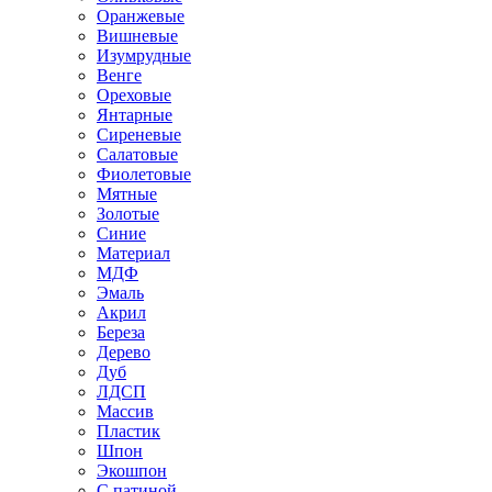
Оранжевые
Вишневые
Изумрудные
Венге
Ореховые
Янтарные
Сиреневые
Салатовые
Фиолетовые
Мятные
Золотые
Синие
Материал
МДФ
Эмаль
Акрил
Береза
Дерево
Дуб
ЛДСП
Массив
Пластик
Шпон
Экошпон
С патиной