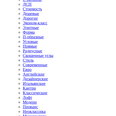
ДСП
Стоимость
Дешевые
Дорогие
Эконом-класс
Элитные
Форма
П-образные
Угловые
Прямые
Радиусные
Скошенные углы
Стиль
Современные
Евро
Английские
Дизайнерские
Итальянские
Кантри
Классические
Лофт
Модерн
Прованс
Неоклассика