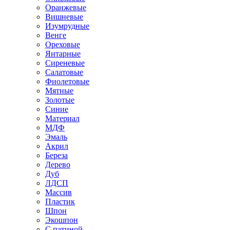
Оранжевые
Вишневые
Изумрудные
Венге
Ореховые
Янтарные
Сиреневые
Салатовые
Фиолетовые
Мятные
Золотые
Синие
Материал
МДФ
Эмаль
Акрил
Береза
Дерево
Дуб
ЛДСП
Массив
Пластик
Шпон
Экошпон
С патиной