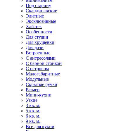
Минимализм
Под старину
Скандинавские
Элитные
Эксклюзивные
Хай-тек
Особенности
Для студии
Для хрущевки
Для дачи
Встроенные
С антресолями
С барной стойкой
С островом
Малогабаритные
Модульные
Скрытые ручки
Размер
Мини-кухни
Узкие
3 кв. м.
5 кв. м.
6 кв. м.
9 кв. м.
Все для кухни