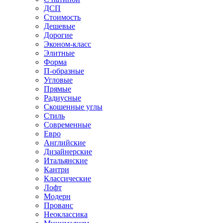
ДСП
Стоимость
Дешевые
Дорогие
Эконом-класс
Элитные
Форма
П-образные
Угловые
Прямые
Радиусные
Скошенные углы
Стиль
Современные
Евро
Английские
Дизайнерские
Итальянские
Кантри
Классические
Лофт
Модерн
Прованс
Неоклассика