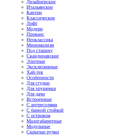
Дизайнерские
Итальянские
Кантри
Классические
Лофт
Модерн
Прованс
Неоклассика
Минимализм
Под старину
Скандинавские
Элитные
Эксклюзивные
Хай-тек
Особенности
Для студии
Для хрущевки
Для дачи
Встроенные
С антресолями
С барной стойкой
С островом
Малогабаритные
Модульные
Скрытые ручки