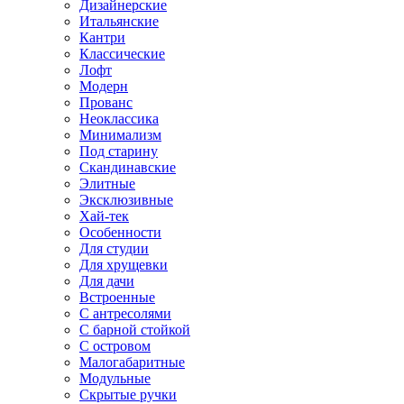
Дизайнерские
Итальянские
Кантри
Классические
Лофт
Модерн
Прованс
Неоклассика
Минимализм
Под старину
Скандинавские
Элитные
Эксклюзивные
Хай-тек
Особенности
Для студии
Для хрущевки
Для дачи
Встроенные
С антресолями
С барной стойкой
С островом
Малогабаритные
Модульные
Скрытые ручки