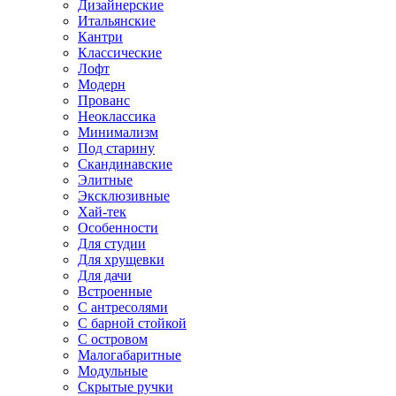
Дизайнерские
Итальянские
Кантри
Классические
Лофт
Модерн
Прованс
Неоклассика
Минимализм
Под старину
Скандинавские
Элитные
Эксклюзивные
Хай-тек
Особенности
Для студии
Для хрущевки
Для дачи
Встроенные
С антресолями
С барной стойкой
С островом
Малогабаритные
Модульные
Скрытые ручки