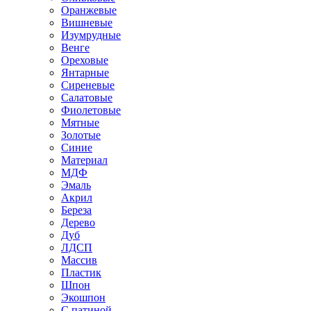
Оранжевые
Вишневые
Изумрудные
Венге
Ореховые
Янтарные
Сиреневые
Салатовые
Фиолетовые
Мятные
Золотые
Синие
Материал
МДФ
Эмаль
Акрил
Береза
Дерево
Дуб
ЛДСП
Массив
Пластик
Шпон
Экошпон
С патиной