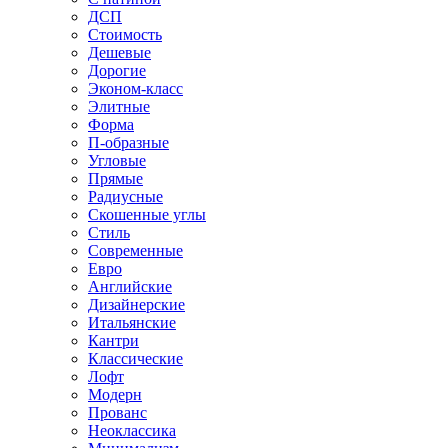
ДСП
Стоимость
Дешевые
Дорогие
Эконом-класс
Элитные
Форма
П-образные
Угловые
Прямые
Радиусные
Скошенные углы
Стиль
Современные
Евро
Английские
Дизайнерские
Итальянские
Кантри
Классические
Лофт
Модерн
Прованс
Неоклассика