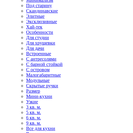
Минимализм
Под старину
Скандинавские
Элитные
Эксклюзивные
Хай-тек
Особенности
Для студии
Для хрущевки
Для дачи
Встроенные
С антресолями
С барной стойкой
С островом
Малогабаритные
Модульные
Скрытые ручки
Размер
Мини-кухни
Узкие
3 кв. м.
5 кв. м.
6 кв. м.
9 кв. м.
Все для кухни