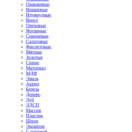
Оранжевые
Вишневые
Изумрудные
Венге
Ореховые
Янтарные
Сиреневые
Салатовые
Фиолетовые
Мятные
Золотые
Синие
Материал
МДФ
Эмаль
Акрил
Береза
Дерево
Дуб
ЛДСП
Массив
Пластик
Шпон
Экошпон
С патиной