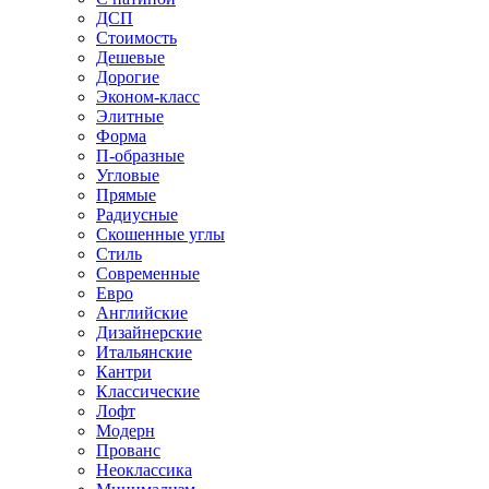
ДСП
Стоимость
Дешевые
Дорогие
Эконом-класс
Элитные
Форма
П-образные
Угловые
Прямые
Радиусные
Скошенные углы
Стиль
Современные
Евро
Английские
Дизайнерские
Итальянские
Кантри
Классические
Лофт
Модерн
Прованс
Неоклассика