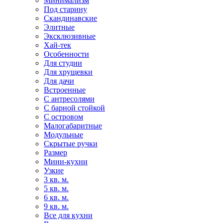
Минимализм
Под старину
Скандинавские
Элитные
Эксклюзивные
Хай-тек
Особенности
Для студии
Для хрущевки
Для дачи
Встроенные
С антресолями
С барной стойкой
С островом
Малогабаритные
Модульные
Скрытые ручки
Размер
Мини-кухни
Узкие
3 кв. м.
5 кв. м.
6 кв. м.
9 кв. м.
Все для кухни