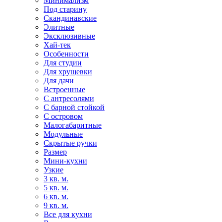
Минимализм
Под старину
Скандинавские
Элитные
Эксклюзивные
Хай-тек
Особенности
Для студии
Для хрущевки
Для дачи
Встроенные
С антресолями
С барной стойкой
С островом
Малогабаритные
Модульные
Скрытые ручки
Размер
Мини-кухни
Узкие
3 кв. м.
5 кв. м.
6 кв. м.
9 кв. м.
Все для кухни