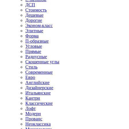
ДСП
Стоимость
Дешевые
Дорогие
Эконом-класс
Элитные
Форма
П-образные
Угловые
Прямые
Радиусные
Скошенные углы
Стиль
Современные
Евро
Английские
Дизайнерские
Итальянские
Кантри
Классические
Лофт
Модерн
Прованс
Неоклассика