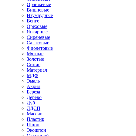
Оранжевые
Вишневые
Изумрудные
Венге
Ореховые
Янтарные
Сиреневые
Салатовые
Фиолетовые
Мятные
Золотые
Синие
Материал
МДФ
Эмаль
Акрил
Береза
Дерево
Дуб
ЛДСП
Массив
Пластик
Шпон
Экошпон
С патиной