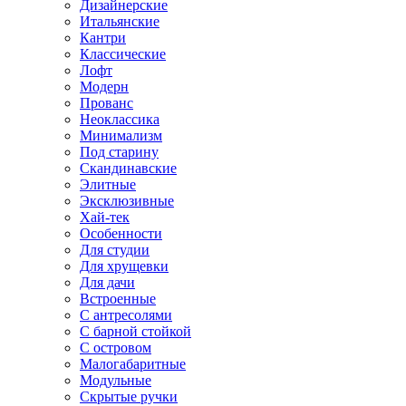
Дизайнерские
Итальянские
Кантри
Классические
Лофт
Модерн
Прованс
Неоклассика
Минимализм
Под старину
Скандинавские
Элитные
Эксклюзивные
Хай-тек
Особенности
Для студии
Для хрущевки
Для дачи
Встроенные
С антресолями
С барной стойкой
С островом
Малогабаритные
Модульные
Скрытые ручки